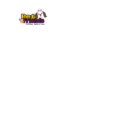
Home
B