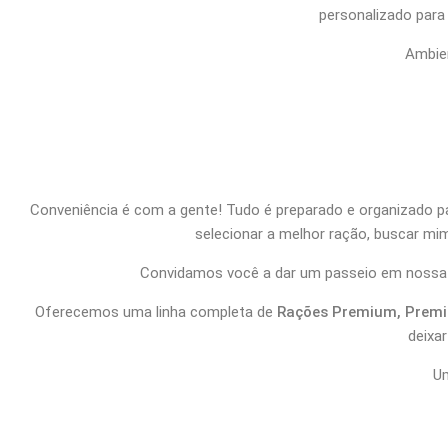
personalizado para 
Ambie
Banho com crom
Banho de o
Conveniência é com a gente! Tudo é preparado e organizado pa
selecionar a melhor ração, buscar mi
Convidamos você a dar um passeio em nossa loja,
Oferecemos uma linha completa de
Rações Premium, Premi
deixa
Um