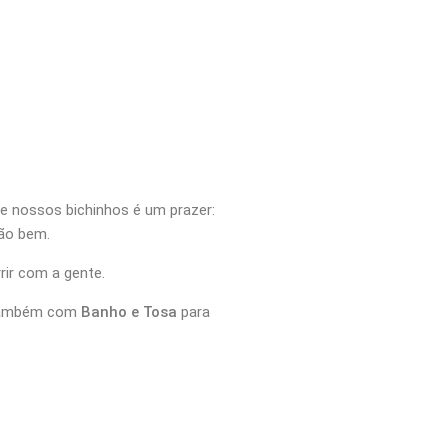
e nossos bichinhos é um prazer:
tão bem.
rrir com a gente.
também com
Banho e Tosa
para