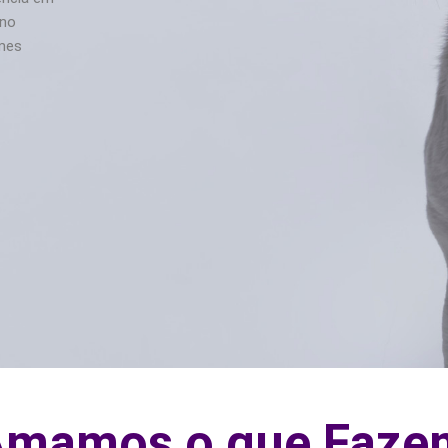
 no
umes
 Amamos o que Faze