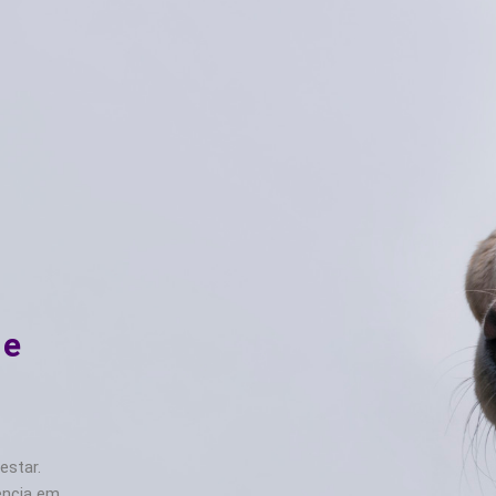
 e
estar.
ência em